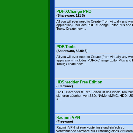
PDF-XChange PRO
(Shareware, 121 $)
All you will ever need to Create (from virtually any w
application). Includes PDF-XChange Editor Plus and
Tools; Create new ...
PDF-Tools
(Shareware, 82.00 $)
All you will ever need to Create (from virtually any w
application). Includes PDF-XChange Editor Plus and
Tools; Create new ...
HDShredder Free Edition
(Freeware)
Die HDShredder 8 Free Edition ist das ideale Tool z
sicheren Löschen von SSD, NVMe, eMMC, HDD, U
+ ...
Radmin VPN
(Freeware)
Radmin VPN ist eine kostenlose und einfach zu
verwendende Software zur Erstellung eines virtuellen