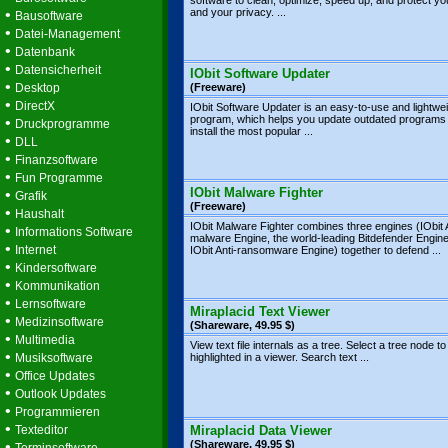
software to clean, optimize, speed up, and protect y
•
and your privacy. ...
Bausoftware
•
Datei-Management
•
Datenbank
•
Datensicherheit
IObit Software Updater
•
Desktop
(Freeware)
•
DirectX
IObit Software Updater is an easy-to-use and lightwe
program, which helps you update outdated programs
•
Druckprogramme
install the most popular ...
•
DLL
•
Finanzsoftware
•
Fun Programme
IObit Malware Fighter
•
Grafik
(Freeware)
•
Haushalt
IObit Malware Fighter combines three engines (IObit A
•
Informations Software
malware Engine, the world-leading Bitdefender Engin
•
Internet
IObit Anti-ransomware Engine) together to defend ...
•
Kindersoftware
•
Kommunikation
•
Lernsoftware
Miraplacid Text Viewer
•
Medizinsoftware
(Shareware, 49.95 $)
•
Multimedia
View text file internals as a tree. Select a tree node to
•
Musiksoftware
highlighted in a viewer. Search text ...
•
Office Updates
•
Outlook Updates
•
Programmieren
•
Texteditor
Miraplacid Data Viewer
•
(Shareware, 49.95 $)