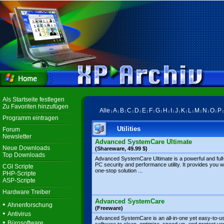
Als Startseite festlegen
Zu Favoriten hinzufügen
Alle
A
B
C
D
E
F
G
H
I
J
K
L
M
N
O
P
|
|
|
|
|
|
|
|
|
|
|
|
|
|
|
|
Programm eintragen
Utilities
Forum
Newsletter
Advanced SystemCare Ultimate
Neue Downloads
(Shareware, 49.99 $)
Top Downloads
Advanced SystemCare Ultimate is a powerful and full
PC security and performance utility. It provides you w
CGI Scripte
one-stop solution ...
PHP-Scripte
ASP-Scripte
Hardware Treiber
Advanced SystemCare
•
Ahnenforschung
(Freeware)
•
Antivirus
Advanced SystemCare is an all-in-one yet easy-to-u
•
Bürosoftware