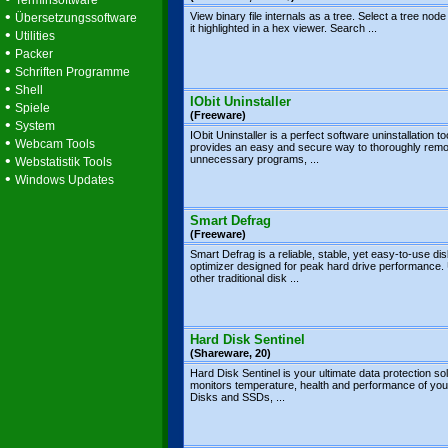
Terminsoftware
•
View binary file internals as a tree. Select a tree node
Übersetzungssoftware
it highlighted in a hex viewer. Search ...
•
Utilities
•
Packer
•
Schriften Programme
•
Shell
IObit Uninstaller
•
Spiele
(Freeware)
•
System
IObit Uninstaller is a perfect software uninstallation too
•
Webcam Tools
provides an easy and secure way to thoroughly rem
•
unnecessary programs, ...
Webstatistik Tools
•
Windows Updates
Smart Defrag
(Freeware)
Smart Defrag is a reliable, stable, yet easy-to-use di
optimizer designed for peak hard drive performance. 
other traditional disk ...
Hard Disk Sentinel
(Shareware, 20)
Hard Disk Sentinel is your ultimate data protection sol
monitors temperature, health and performance of yo
Disks and SSDs, ...