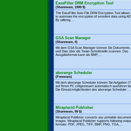
EaseFilter DRM Encryption Tool
(Shareware, 1999 $)
The EaseFilter Auto File DRM Encryption Tool allows
to automate the encryption of sensitive data using A
By utilizing ...
GSA Scan Manager
(Shareware, 4)
Mit dem GSA Scan Manager können Sie Dokumente, 
und Dias über die Twain-Schnittstelle scannen. Das
Ausgabeformat kann als BMP, ...
aborange Scheduler
(Freeware)
Mit dem aborange Scheduler können Sie Aufgaben (
auf Ihrem PC zeitgesteuert automatisch ausführen la
Die Einsatzmöglichkeiten des aborange Scheduler ...
Miraplacid Publisher
(Shareware, 99 $)
Miraplacid Publisher converts any printable document
images. Miraplacid Publisher supports following outpu
formats: PDF, JPEG, TIFF, BMP, PNG, TGA, ...