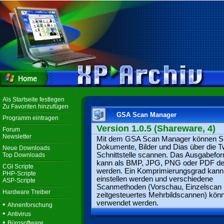
Als Startseite festlegen
Zu Favoriten hinzufügen
GSA Scan Manager
Programm eintragen
Version 1.0.5 (Shareware, 4)
Forum
Newsletter
Mit dem GSA Scan Manager können S
Dokumente, Bilder und Dias über die T
Neue Downloads
Schnittstelle scannen. Das Ausgabefo
Top Downloads
kann als BMP, JPG, PNG oder PDF def
CGI Scripte
werden. Ein Komprimierungsgrad kann
PHP-Scripte
einstellen werden und verschiedene
ASP-Scripte
Scanmethoden (Vorschau, Einzelscan
Hardware Treiber
zeitgesteuertes Mehrbildscannen) kön
verwendet werden.
•
Ahnenforschung
•
Antivirus
•
Bürosoftware