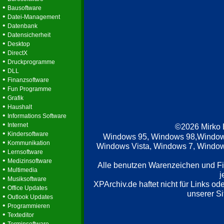
•
Bausoftware
•
Datei-Management
•
Datenbank
•
Datensicherheit
•
Desktop
•
DirectX
•
Druckprogramme
•
DLL
•
Finanzsoftware
•
Fun Programme
•
Grafik
•
Haushalt
•
Informations Software
•
Internet
©2026 Mirko
•
Kindersoftware
Windows 95, Windows 98,Window
•
Kommunikation
Windows Vista, Windows 7, Windows
•
Lernsoftware
•
Medizinsoftware
Alle benutzen Warenzeichen und F
•
Multimedia
j
•
Musiksoftware
XPArchiv.de haftet nicht für Links o
•
Office Updates
unserer Si
•
Outlook Updates
•
Programmieren
•
Texteditor
•