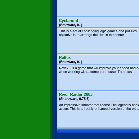
Cyclanoid
(Freeware, 0.-)
This is a set of challenging logic games and puzzles.
objective is to arrange the tiles in the center ...
Reflex
(Freeware, 0.-)
Reflex - is a game that will improve your speed and 
when working with a computer mouse. The rules ...
River Raider 2003
(Shareware, 9.75 $)
An impressive shooter that rocks! The legend is back
action. This is a freshly enhanced version of the old ..