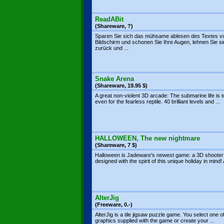
ReadABit
(Shareware, ?)
Sparen Sie sich das mühsame ablesen des Textes 
Bildschirm und schonen Sie Ihre Augen, lehnen Sie s
zurück und ...
Snake Arena
(Shareware, 19.95 $)
A great non-violent 3D arcade: The submarine life is t
even for the fearless reptile. 40 brilliant levels and ...
HALLOWEEN, The new nightmare
(Shareware, 7 $)
Halloween is Jadeware's newest game: a 3D shooter
designed with the spirit of this unique holiday in mind! 
AlterJig
(Freeware, 0.-)
AlterJig is a tile jigsaw puzzle game. You select one o
graphics supplied with the game or create your ...