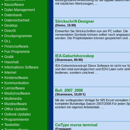
leistungsstarke Anwendung für die digitale Bildkorrektu
•
mit nützlichen Werkzeugen, ...
Bausoftware
•
Datei-Management
•
Datenbank
•
Datensicherheit
Strickschrift-Designer
•
Desktop
(Demo, 19.99)
•
DirectX
Entwerfen Sie Strickschriften nun am PC selber. Die
verwendeten Symbole können selber noch angepass
•
Druckprogramme
werden. Die Projektdateien können gespeichert und ..
•
DLL
•
Finanzsoftware
•
Fun Programme
IEA-Geburtshoroskop
•
Grafik
(Shareware, 89.90)
•
Haushalt
IEA-Geburtshoroskop! Diese Software ist nicht nur fü
•
Informations Software
und den total astrologischen und EDV-Laien sehr ein
•
Internet
bedienen, sondern zeichnet ...
•
Kindersoftware
•
Kommunikation
•
Lernsoftware
Buli_2007_2008
•
Medizinsoftware
(Shareware, 10,00 €)
•
Multimedia
Mit der vorliegenden Vorlage für MS Excel verwalten S
•
Musiksoftware
komplette Bundesliga Saison 2007/2008.Für jeden Spi
existiert ein eigenes Arbeitsblatt. ...
•
Office Updates
•
Outlook Updates
•
Programmieren
•
Texteditor
CwType morse terminal
•
(Freeware)