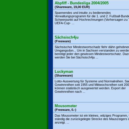
Abpfiff - Bundesliga 2004/2005
(Shareware, 19,00 EUR)
Spannendes und intuitiv zu bedienendes
Verwaltungsprogramm für die 1. und 2. Fußball-Bunde
Schwerpunkt auf Hochrechnungen (Vorhersagen zu Ti
UEFA-Cup- ...
Sächsisch4ju
(Freeware)
Sächsischor Mindestwortschadz fiehr dähn gehobne
Umgangsdon... Um in Sachsen verstanden zu werde
benötigt jeder den gewissen Mindestwortschatz. Daz
werden Sie bei Sächsisch4ju ...
Luckyman
(Shareware)
Lotto-Auswertung für Systeme und Normalreihen. S
Gewinnreihen seit 1955 und Mittwochsreihen seit 20
können statistisch ausgewertet werden. Export der
Gewinnreihen nach ...
Mousometer
(Freeware, 0.-)
Das Mousometer ist ein kleines, witziges Programm,
ständig die zurückgelegte Strecke des Mauszeigers 
anzeigt. ...