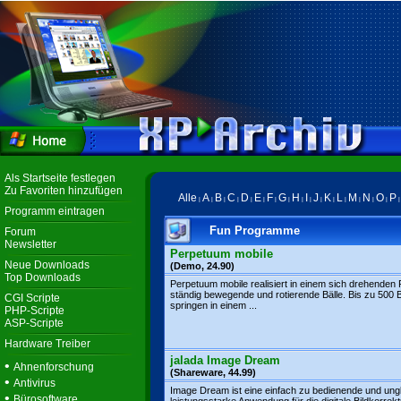
Als Startseite festlegen
Zu Favoriten hinzufügen
Alle
A
B
C
D
E
F
G
H
I
J
K
L
M
N
O
P
|
|
|
|
|
|
|
|
|
|
|
|
|
|
|
|
Programm eintragen
Fun Programme
Forum
Newsletter
Perpetuum mobile
Neue Downloads
(Demo, 24.90)
Top Downloads
Perpetuum mobile realisiert in einem sich drehende
ständig bewegende und rotierende Bälle. Bis zu 500 B
CGI Scripte
springen in einem ...
PHP-Scripte
ASP-Scripte
Hardware Treiber
jalada Image Dream
•
Ahnenforschung
(Shareware, 44.99)
•
Antivirus
Image Dream ist eine einfach zu bedienende und ungl
•
Bürosoftware