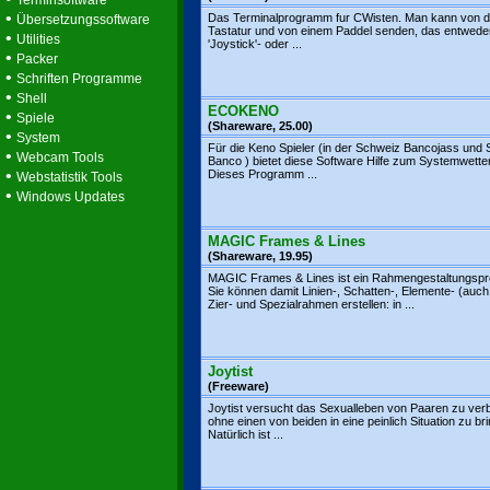
Terminsoftware
•
Das Terminalprogramm fur CWisten. Man kann von d
Übersetzungssoftware
Tastatur und von einem Paddel senden, das entwede
•
Utilities
'Joystick'- oder ...
•
Packer
•
Schriften Programme
•
Shell
ECOKENO
•
Spiele
(Shareware, 25.00)
•
System
Für die Keno Spieler (in der Schweiz Bancojass und
•
Webcam Tools
Banco ) bietet diese Software Hilfe zum Systemwette
•
Dieses Programm ...
Webstatistik Tools
•
Windows Updates
MAGIC Frames & Lines
(Shareware, 19.95)
MAGIC Frames & Lines ist ein Rahmengestaltungsp
Sie können damit Linien-, Schatten-, Elemente- (auch
Zier- und Spezialrahmen erstellen: in ...
Joytist
(Freeware)
Joytist versucht das Sexualleben von Paaren zu ver
ohne einen von beiden in eine peinlich Situation zu br
Natürlich ist ...