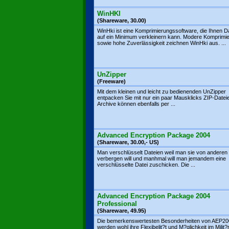
WinHKI
(Shareware, 30.00)
WinHki ist eine Komprimierungssoftware, die Ihnen D
auf ein Minimum verkleinern kann. Modere Komprimie
sowie hohe Zuverlässigkeit zeichnen WinHki aus. ...
UnZipper
(Freeware)
Mit dem kleinen und leicht zu bedienenden UnZipper
entpacken Sie mit nur ein paar Mausklicks ZIP-Datei
Archive können ebenfalls per ...
Advanced Encryption Package 2004
(Shareware, 30.00,- US)
Man verschlüsselt Dateien weil man sie von anderen
verbergen will und manhmal will man jemandem eine
verschlüsselte Datei zuschicken. Die ...
Advanced Encryption Package 2004
Professional
(Shareware, 49.95)
Die bemerkenswertesten Besonderheiten von AEP2
werden wohl ihre Flexibelit?t und M?glichkeit im Milit?