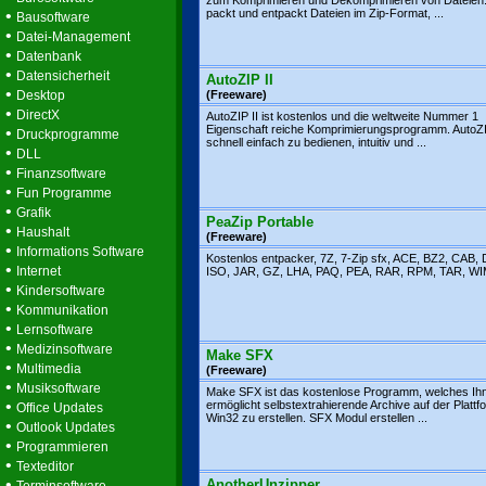
zum Komprimieren und Dekomprimieren von Dateien.
•
packt und entpackt Dateien im Zip-Format, ...
Bausoftware
•
Datei-Management
•
Datenbank
•
Datensicherheit
AutoZIP II
•
Desktop
(Freeware)
•
DirectX
AutoZIP II ist kostenlos und die weltweite Nummer 1
Eigenschaft reiche Komprimierungsprogramm. AutoZI
•
Druckprogramme
schnell einfach zu bedienen, intuitiv und ...
•
DLL
•
Finanzsoftware
•
Fun Programme
•
Grafik
PeaZip Portable
•
Haushalt
(Freeware)
•
Informations Software
Kostenlos entpacker, 7Z, 7-Zip sfx, ACE, BZ2, CAB,
•
Internet
ISO, JAR, GZ, LHA, PAQ, PEA, RAR, RPM, TAR, WIM,
•
Kindersoftware
•
Kommunikation
•
Lernsoftware
•
Medizinsoftware
Make SFX
•
Multimedia
(Freeware)
•
Musiksoftware
Make SFX ist das kostenlose Programm, welches Ih
•
ermöglicht selbstextrahierende Archive auf der Plattf
Office Updates
Win32 zu erstellen. SFX Modul erstellen ...
•
Outlook Updates
•
Programmieren
•
Texteditor
•
AnotherUnzipper