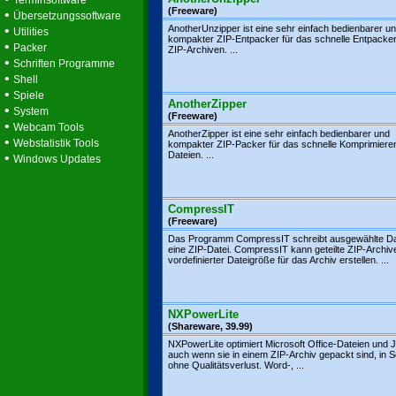
Terminsoftware
(Freeware)
•
Übersetzungssoftware
•
AnotherUnzipper ist eine sehr einfach bedienbarer u
Utilities
kompakter ZIP-Entpacker für das schnelle Entpacke
•
Packer
ZIP-Archiven. ...
•
Schriften Programme
•
Shell
•
Spiele
AnotherZipper
•
System
(Freeware)
•
Webcam Tools
AnotherZipper ist eine sehr einfach bedienbarer und
•
Webstatistik Tools
kompakter ZIP-Packer für das schnelle Komprimiere
Dateien. ...
•
Windows Updates
CompressIT
(Freeware)
Das Programm CompressIT schreibt ausgewählte Dat
eine ZIP-Datei. CompressIT kann geteilte ZIP-Archiv
vordefinierter Dateigröße für das Archiv erstellen. ...
NXPowerLite
(Shareware, 39.99)
NXPowerLite optimiert Microsoft Office-Dateien und
auch wenn sie in einem ZIP-Archiv gepackt sind, in
ohne Qualitätsverlust. Word-, ...