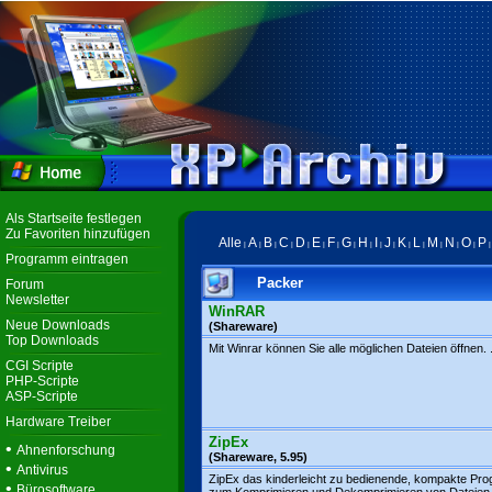
Als Startseite festlegen
Zu Favoriten hinzufügen
Alle
A
B
C
D
E
F
G
H
I
J
K
L
M
N
O
P
|
|
|
|
|
|
|
|
|
|
|
|
|
|
|
|
Programm eintragen
Packer
Forum
Newsletter
WinRAR
Neue Downloads
(Shareware)
Top Downloads
Mit Winrar können Sie alle möglichen Dateien öffnen. .
CGI Scripte
PHP-Scripte
ASP-Scripte
Hardware Treiber
ZipEx
•
Ahnenforschung
(Shareware, 5.95)
•
Antivirus
ZipEx das kinderleicht zu bedienende, kompakte Pr
•
Bürosoftware