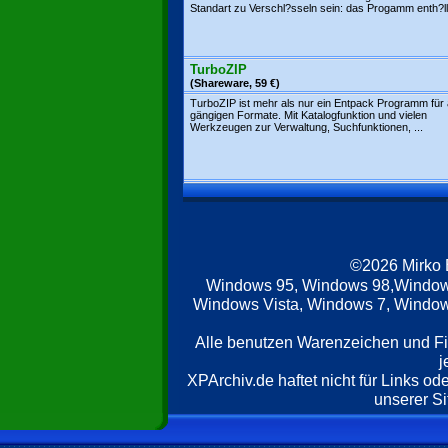
Standart zu Verschl?sseln sein: das Progamm enth?llt
TurboZIP
(Shareware, 59 €)
TurboZIP ist mehr als nur ein Entpack Programm für 
gängigen Formate. Mit Katalogfunktion und vielen
Werkzeugen zur Verwaltung, Suchfunktionen, ...
©2026 Mirko
Windows 95, Windows 98,Window
Windows Vista, Windows 7, Windows
Alle benutzen Warenzeichen und F
j
XPArchiv.de haftet nicht für Links o
unserer Si