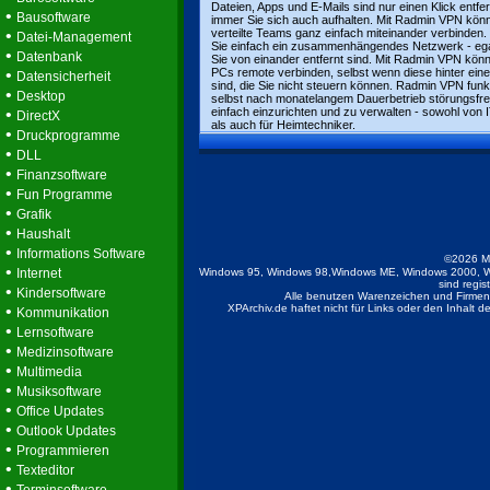
Dateien, Apps und E-Mails sind nur einen Klick entfer
•
Bausoftware
immer Sie sich auch aufhalten. Mit Radmin VPN kön
•
verteilte Teams ganz einfach miteinander verbinden. 
Datei-Management
Sie einfach ein zusammenhängendes Netzwerk - ega
•
Datenbank
Sie von einander entfernt sind. Mit Radmin VPN kön
•
PCs remote verbinden, selbst wenn diese hinter einer
Datensicherheit
sind, die Sie nicht steuern können. Radmin VPN funkt
•
Desktop
selbst nach monatelangem Dauerbetrieb störungsfrei
•
einfach einzurichten und zu verwalten - sowohl von I
DirectX
als auch für Heimtechniker.
•
Druckprogramme
•
DLL
•
Finanzsoftware
•
Fun Programme
•
Grafik
•
Haushalt
•
Informations Software
©2026 M
•
Internet
Windows 95, Windows 98,Windows ME, Windows 2000, W
sind regis
•
Kindersoftware
Alle benutzen Warenzeichen und Firmenb
•
XPArchiv.de haftet nicht für Links oder den Inhalt 
Kommunikation
•
Lernsoftware
•
Medizinsoftware
•
Multimedia
•
Musiksoftware
•
Office Updates
•
Outlook Updates
•
Programmieren
•
Texteditor
•