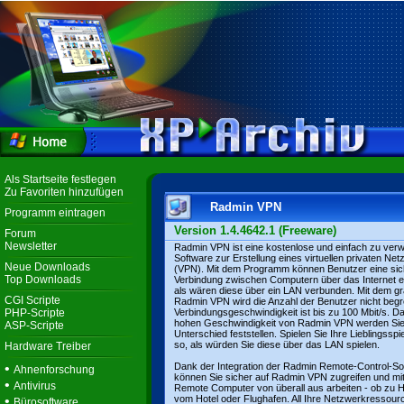
Als Startseite festlegen
Zu Favoriten hinzufügen
Radmin VPN
Programm eintragen
Version 1.4.4642.1 (Freeware)
Forum
Newsletter
Radmin VPN ist eine kostenlose und einfach zu ve
Software zur Erstellung eines virtuellen privaten Ne
Neue Downloads
(VPN). Mit dem Programm können Benutzer eine sic
Top Downloads
Verbindung zwischen Computern über das Internet er
als wären diese über ein LAN verbunden. Mit dem gr
CGI Scripte
Radmin VPN wird die Anzahl der Benutzer nicht begr
PHP-Scripte
Verbindungsgeschwindigkeit ist bis zu 100 Mbit/s. D
hohen Geschwindigkeit von Radmin VPN werden Sie
ASP-Scripte
Unterschied feststellen. Spielen Sie Ihre Lieblingssp
so, als würden Sie diese über das LAN spielen.
Hardware Treiber
•
Dank der Integration der Radmin Remote-Control-So
Ahnenforschung
können Sie sicher auf Radmin VPN zugreifen und mi
•
Antivirus
Remote Computer von überall aus arbeiten - ob zu 
•
vom Hotel oder Flughafen. All Ihre Netzwerkressour
Bürosoftware