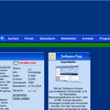
Suchen
Forum
Gästebuch
Newsletter
Kontakt
Progra
Software-Tipp
SuperMailer
DOWNLOAD
rwendende
Status:
tzwerks
Info:
Homepage
here
Autor:
E-Mail
stellen,
atis
Grösse:
21265
enzt. Die
Downloads:
7894
ank der
Aktualisiert:
17.01.2024
 keinen
Mit der Software können
Sprache:
iele genau
personalisierte Serienmails (z.B.
für Newsletter,
Screenshot
Marketingaktionen) im Text- oder
Fehler melden
ftware
HTML-Format inklusive
t Ihrem
Anhängen erstellt und versendet
Hause,
werden. Für den Versand der
cen, wie
Nachrichten verwendet es einen