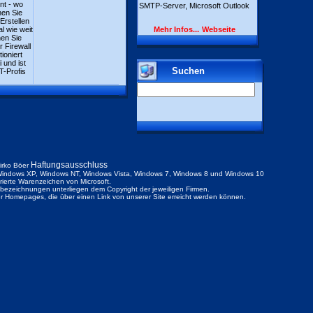
nt - wo
SMTP-Server, Microsoft Outlook
nen Sie
Erstellen
l wie weit
Mehr Infos...
Webseite
nen Sie
 Firewall
ioniert
 und ist
Suchen
T-Profis
Haftungsausschluss
irko Böer
indows XP, Windows NT, Windows Vista, Windows 7, Windows 8 und Windows 10
trierte Warenzeichen von Microsoft.
ezeichnungen unterliegen dem Copyright der jeweiligen Firmen.
der Homepages, die über einen Link von unserer Site erreicht werden können.