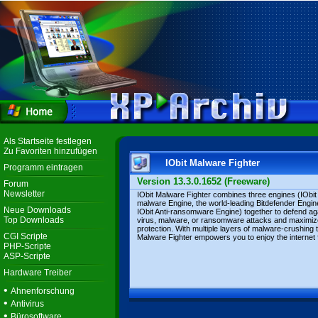
Als Startseite festlegen
Zu Favoriten hinzufügen
IObit Malware Fighter
Programm eintragen
Version 13.3.0.1652 (Freeware)
Forum
Newsletter
IObit Malware Fighter combines three engines (IObit 
malware Engine, the world-leading Bitdefender Engin
Neue Downloads
IObit Anti-ransomware Engine) together to defend ag
Top Downloads
virus, malware, or ransomware attacks and maximi
protection. With multiple layers of malware-crushing t
CGI Scripte
Malware Fighter empowers you to enjoy the internet f
PHP-Scripte
ASP-Scripte
Hardware Treiber
•
Ahnenforschung
•
Antivirus
•
Bürosoftware