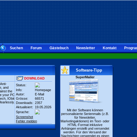
Suchen
Forum
Gästebuch
Newsletter
Kontakt
Progra
Software-Tipp
SuperMailer
DOWNLOAD
Anti-
Status:
e, and
Info:
Homepage
ainst the
Autor:
E-Mail
ze your PC
ech, IObit
Grösse:
66571
earlessly.
Downloads:
2357
Aktualisiert:
19.05.2026
Mit der Software können
Sprache:
personalisierte Serienmails (z.B.
Screenshot
für Newsletter,
Fehler melden
Marketingaktionen) im Text- oder
HTML-Format inklusive
Anhängen erstellt und versendet
werden. Für den Versand der
Nachrichten verwendet es einen