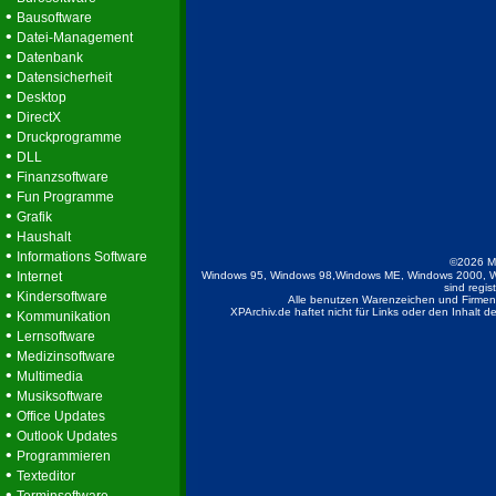
•
Bausoftware
•
Datei-Management
•
Datenbank
•
Datensicherheit
•
Desktop
•
DirectX
•
Druckprogramme
•
DLL
•
Finanzsoftware
•
Fun Programme
•
Grafik
•
Haushalt
•
Informations Software
©2026 M
•
Internet
Windows 95, Windows 98,Windows ME, Windows 2000, W
sind regis
•
Kindersoftware
Alle benutzen Warenzeichen und Firmenb
•
XPArchiv.de haftet nicht für Links oder den Inhalt 
Kommunikation
•
Lernsoftware
•
Medizinsoftware
•
Multimedia
•
Musiksoftware
•
Office Updates
•
Outlook Updates
•
Programmieren
•
Texteditor
•