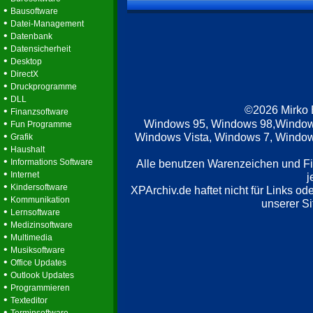
•
Bausoftware
•
Datei-Management
•
Datenbank
•
Datensicherheit
•
Desktop
•
DirectX
•
Druckprogramme
•
DLL
©2026 Mirko
•
Finanzsoftware
•
Windows 95, Windows 98,Window
Fun Programme
•
Windows Vista, Windows 7, Windows
Grafik
•
Haushalt
•
Informations Software
Alle benutzen Warenzeichen und F
•
Internet
j
•
Kindersoftware
XPArchiv.de haftet nicht für Links o
•
Kommunikation
unserer Si
•
Lernsoftware
•
Medizinsoftware
•
Multimedia
•
Musiksoftware
•
Office Updates
•
Outlook Updates
•
Programmieren
•
Texteditor
•