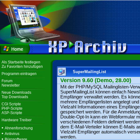
Als Startseite festlegen
Zu Favoriten hinzufügen
SuperMailingList
Programm eintragen
Version 9.60 (Demo, 28.00)
Forum
Newsletter
Mit der PHP/MySQL Mailinglisten-Verw
SuperMailingList können einfach Newsl
Neue Downloads
Empfänger verwaltet werden. Es könn
Top Downloads
mehrere Empfängerlisten angelegt und
CGI Scripte
Vielzahl Informationen eines Empfänge
PHP-Scripte
gespeichert werden. Für die Anmeldun
ASP-Scripte
Double-Opt-In kann ein Webformular m
Hardware Treiber
verschiedenen Feldern definiert werden
dem E-Mail-Verteiler können E-Mails a
•
Ahnenforschung
Vielzahl Empfänger automatisch verse
•
Antivirus
werden.
•
Bürosoftware