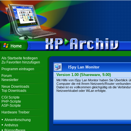
Als Startseite festlegen
Zu Favoriten hinzufügen
ISpy Lan Monitor
Programm eintragen
Version 1.00 (Shareware, 9.00)
Forum
Newsletter
Mit Hilfe von ISpy Lan Monitor haben Sie Überblick ü
Computer die mit Ihrem Netzwerk/Router verbunden 
Neue Downloads
Dabei ist es vollkommen gleichgültig ob die Verbindu
Top Downloads
Netzwerkkabel oder WLan erfolgte.
CGI Scripte
PHP-Scripte
ASP-Scripte
Hardware Treiber
•
Ahnenforschung
•
Antivirus
•
Bürosoftware