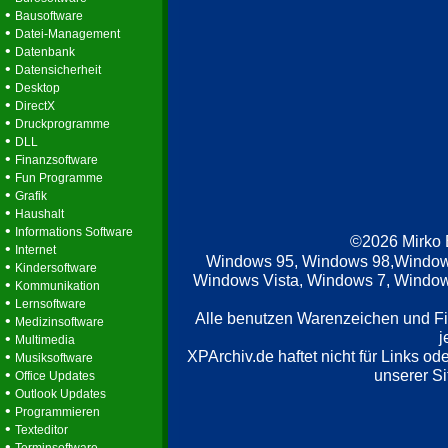
•
Bausoftware
•
Datei-Management
•
Datenbank
•
Datensicherheit
•
Desktop
•
DirectX
•
Druckprogramme
•
DLL
•
Finanzsoftware
•
Fun Programme
•
Grafik
•
Haushalt
•
Informations Software
©2026 Mirko
•
Internet
Windows 95, Windows 98,Window
•
Kindersoftware
Windows Vista, Windows 7, Windows
•
Kommunikation
•
Lernsoftware
Alle benutzen Warenzeichen und F
•
Medizinsoftware
j
•
Multimedia
XPArchiv.de haftet nicht für Links o
•
Musiksoftware
•
unserer Si
Office Updates
•
Outlook Updates
•
Programmieren
•
Texteditor
•