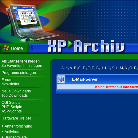
Als Startseite festlegen
Zu Favoriten hinzufügen
Alle
A
B
C
D
E
F
G
H
I
J
K
L
M
N
O
P
|
|
|
|
|
|
|
|
|
|
|
|
|
|
|
|
Programm eintragen
E-Mail-Server
Forum
Newsletter
Keine Treffer auf Ihre Suc
Neue Downloads
Top Downloads
CGI Scripte
PHP-Scripte
ASP-Scripte
Hardware Treiber
•
Ahnenforschung
•
Antivirus
•
Bürosoftware