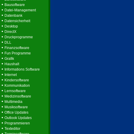
•
Bausoftware
•
Datei-Management
•
Datenbank
•
Datensicherheit
•
Desktop
•
DirectX
•
Druckprogramme
•
DLL
•
Finanzsoftware
•
Fun Programme
•
Grafik
•
Haushalt
•
Informations Software
•
Internet
•
Kindersoftware
•
Kommunikation
•
Lernsoftware
•
Medizinsoftware
•
Multimedia
•
Musiksoftware
•
Office Updates
•
Outlook Updates
•
Programmieren
•
Texteditor
•