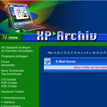
Als Startseite festlegen
Zu Favoriten hinzufügen
Alle
A
B
C
D
E
F
G
H
I
J
K
L
M
N
O
P
|
|
|
|
|
|
|
|
|
|
|
|
|
|
|
|
Programm eintragen
E-Mail-Server
Forum
Newsletter
Keine Treffer auf Ihre Suc
Neue Downloads
Top Downloads
CGI Scripte
PHP-Scripte
ASP-Scripte
Hardware Treiber
•
Ahnenforschung
•
Antivirus
•
Bürosoftware