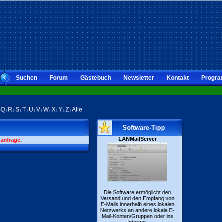
Suchen
Forum
Gästebuch
Newsletter
Kontakt
Progra
Q
R
S
T
U
V
W
X
Y
Z
Alle
|
|
|
|
|
|
|
|
|
|
|
Software-Tipp
LANMailServer
hanfrage.
Die Software ermöglicht den
Versand und den Empfang von
E-Mails innerhalb eines lokalen
Netzwerks an andere lokale E-
Mail-Konten/Gruppen oder ins