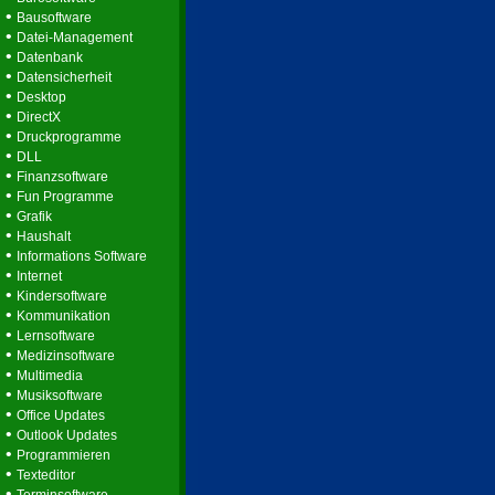
•
Bausoftware
•
Datei-Management
•
Datenbank
•
Datensicherheit
•
Desktop
•
DirectX
•
Druckprogramme
•
DLL
•
Finanzsoftware
•
Fun Programme
•
Grafik
•
Haushalt
•
Informations Software
•
Internet
•
Kindersoftware
•
Kommunikation
•
Lernsoftware
•
Medizinsoftware
•
Multimedia
•
Musiksoftware
•
Office Updates
•
Outlook Updates
•
Programmieren
•
Texteditor
•