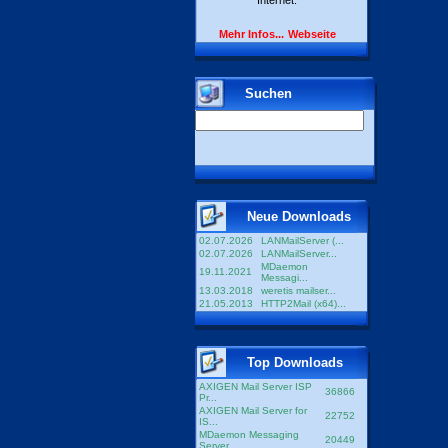
Internet.
Mehr Infos...
Webseite
Suchen
Neue Downloads
02.07.2026
LANMailServer (...
02.07.2026
LANMailServer...
MDaemon
19.11.2021
Messagi...
13.03.2018
weretis mailser...
21.05.2013
HTTP2Mail (x64)...
Top Downloads
AXIGEN Mail Server ISP
36866
Pr...
AXIGEN Mail Server for
22752
IS...
MDaemon Messaging
20449
Server...