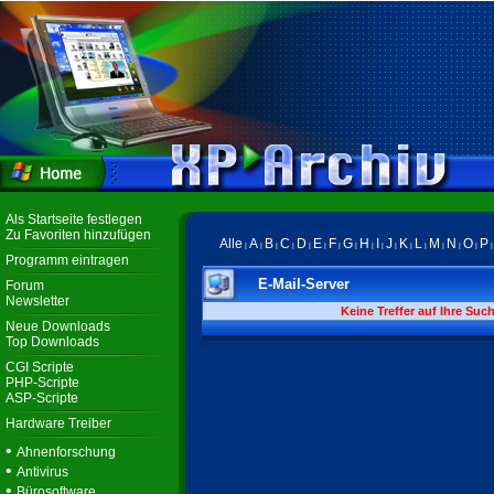
Als Startseite festlegen
Zu Favoriten hinzufügen
Alle
A
B
C
D
E
F
G
H
I
J
K
L
M
N
O
P
|
|
|
|
|
|
|
|
|
|
|
|
|
|
|
|
Programm eintragen
E-Mail-Server
Forum
Newsletter
Keine Treffer auf Ihre Suc
Neue Downloads
Top Downloads
CGI Scripte
PHP-Scripte
ASP-Scripte
Hardware Treiber
•
Ahnenforschung
•
Antivirus
•
Bürosoftware