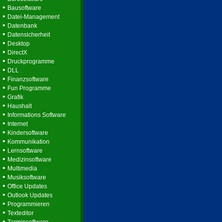
•
Bausoftware
•
Datei-Management
•
Datenbank
•
Datensicherheit
•
Desktop
•
DirectX
•
Druckprogramme
•
DLL
•
Finanzsoftware
•
Fun Programme
•
Grafik
•
Haushalt
•
Informations Software
•
Internet
•
Kindersoftware
•
Kommunikation
•
Lernsoftware
•
Medizinsoftware
•
Multimedia
•
Musiksoftware
•
Office Updates
•
Outlook Updates
•
Programmieren
•
Texteditor
•