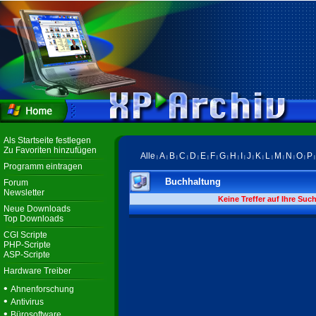
Als Startseite festlegen
Zu Favoriten hinzufügen
Alle
A
B
C
D
E
F
G
H
I
J
K
L
M
N
O
P
|
|
|
|
|
|
|
|
|
|
|
|
|
|
|
|
Programm eintragen
Buchhaltung
Forum
Newsletter
Keine Treffer auf Ihre Suc
Neue Downloads
Top Downloads
CGI Scripte
PHP-Scripte
ASP-Scripte
Hardware Treiber
•
Ahnenforschung
•
Antivirus
•
Bürosoftware