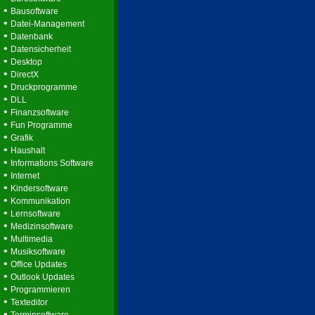
•
Bausoftware
•
Datei-Management
•
Datenbank
•
Datensicherheit
•
Desktop
•
DirectX
•
Druckprogramme
•
DLL
•
Finanzsoftware
•
Fun Programme
•
Grafik
•
Haushalt
•
Informations Software
•
Internet
•
Kindersoftware
•
Kommunikation
•
Lernsoftware
•
Medizinsoftware
•
Multimedia
•
Musiksoftware
•
Office Updates
•
Outlook Updates
•
Programmieren
•
Texteditor
•