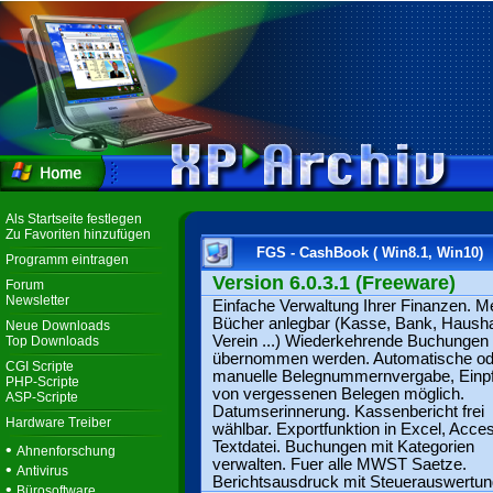
Als Startseite festlegen
Zu Favoriten hinzufügen
FGS - CashBook ( Win8.1, Win10)
Programm eintragen
Version 6.0.3.1 (Freeware)
Forum
Newsletter
Einfache Verwaltung Ihrer Finanzen. M
Bücher anlegbar (Kasse, Bank, Hausha
Neue Downloads
Verein ...) Wiederkehrende Buchungen
Top Downloads
übernommen werden. Automatische od
CGI Scripte
manuelle Belegnummernvergabe, Einp
PHP-Scripte
von vergessenen Belegen möglich.
ASP-Scripte
Datumserinnerung. Kassenbericht frei
Hardware Treiber
wählbar. Exportfunktion in Excel, Acce
Textdatei. Buchungen mit Kategorien
•
Ahnenforschung
verwalten. Fuer alle MWST Saetze.
•
Antivirus
Berichtsausdruck mit Steuerauswertun
•
Bürosoftware