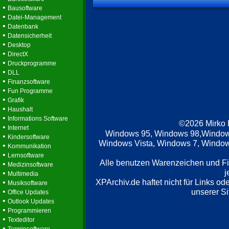
•
Bausoftware
•
Datei-Management
•
Datenbank
•
Datensicherheit
•
Desktop
•
DirectX
•
Druckprogramme
•
DLL
•
Finanzsoftware
•
Fun Programme
•
Grafik
•
Haushalt
•
Informations Software
©2026 Mirko
•
Internet
Windows 95, Windows 98,Window
•
Kindersoftware
Windows Vista, Windows 7, Windows
•
Kommunikation
•
Lernsoftware
Alle benutzen Warenzeichen und F
•
Medizinsoftware
j
•
Multimedia
XPArchiv.de haftet nicht für Links o
•
Musiksoftware
•
unserer Si
Office Updates
•
Outlook Updates
•
Programmieren
•
Texteditor
•