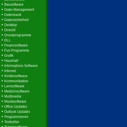
•
Bausoftware
•
Datei-Management
•
Datenbank
•
Datensicherheit
•
Desktop
•
DirectX
•
Druckprogramme
•
DLL
•
Finanzsoftware
•
Fun Programme
•
Grafik
•
Haushalt
•
Informations Software
•
Internet
•
Kindersoftware
•
Kommunikation
•
Lernsoftware
•
Medizinsoftware
•
Multimedia
•
Musiksoftware
•
Office Updates
•
Outlook Updates
•
Programmieren
•
Texteditor
•