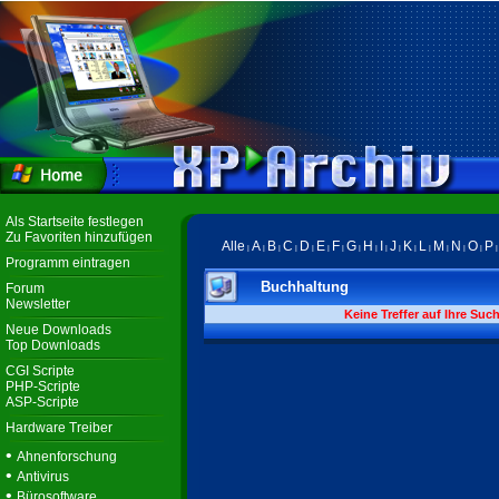
Als Startseite festlegen
Zu Favoriten hinzufügen
Alle
A
B
C
D
E
F
G
H
I
J
K
L
M
N
O
P
|
|
|
|
|
|
|
|
|
|
|
|
|
|
|
|
Programm eintragen
Buchhaltung
Forum
Newsletter
Keine Treffer auf Ihre Suc
Neue Downloads
Top Downloads
CGI Scripte
PHP-Scripte
ASP-Scripte
Hardware Treiber
•
Ahnenforschung
•
Antivirus
•
Bürosoftware