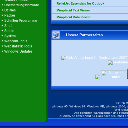
Terminsoftware
ReliefJet Essentials for Outlook
•
Übersetzungssoftware
•
Utilities
Miraplacid Text Viewer
•
Packer
Miraplacid Data Viewer
•
Schriften Programme
•
Shell
•
Spiele
Unsere Partnerseiten
•
System
•
Webcam Tools
•
Webstatistik Tools
•
Windows Updates
©2026 M
Windows 95, Windows 98, Windows ME, Windows 2000, W
sind regis
Alle benutzen Warenzeichen und Firmenb
XPArchiv.de haftet nicht für Links oder den Inhalt 