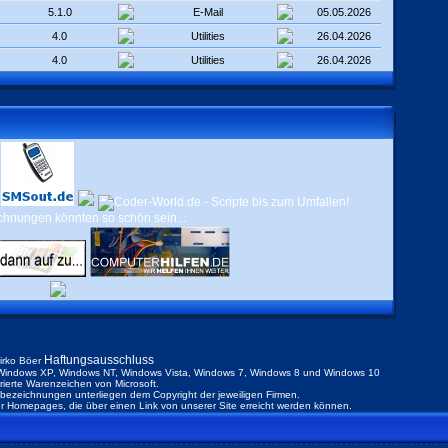
5.1.0
E-Mail
05.05.2026
4.0
Utilities
26.04.2026
4.0
Utilities
26.04.2026
Haftungsausschluss
irko Böer
indows XP, Windows NT, Windows Vista, Windows 7, Windows 8 und Windows 10
trierte Warenzeichen von Microsoft.
ezeichnungen unterliegen dem Copyright der jeweiligen Firmen.
der Homepages, die über einen Link von unserer Site erreicht werden können.