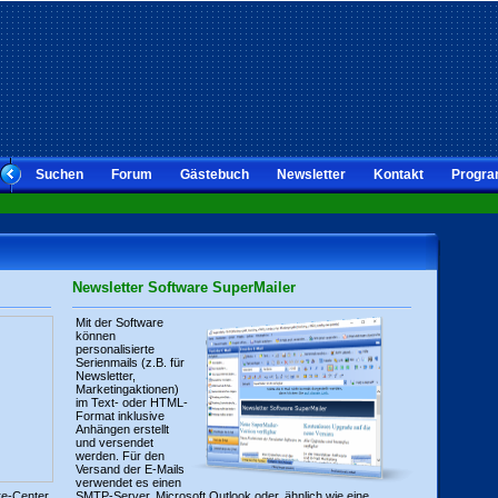
Suchen
Forum
Gästebuch
Newsletter
Kontakt
Progra
Newsletter Software SuperMailer
Mit der Software
können
personalisierte
Serienmails (z.B. für
Newsletter,
Marketingaktionen)
im Text- oder HTML-
Format inklusive
Anhängen erstellt
und versendet
werden. Für den
Versand der E-Mails
verwendet es einen
re-Center
SMTP-Server, Microsoft Outlook oder, ähnlich wie eine