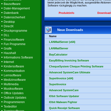
bietet jederzeit die Möglichkeit, ausgewählte Aktionen
•
Bausoftware
Software rückgängig zu machen.
•
Datei-Management
•
Datenbank
Produktinfo
Download
•
Datensicherheit
•
Desktop
•
DirectX
Neue Downloads
•
Druckprogramme
•
DLL
Name
•
Finanzsoftware
LANMailServer (x64)
•
Fun Programme
•
Grafik
LANMailServer
•
Haushalt
BayCalculator
•
Informations Software
EasyBilling Invoicing Software
•
Internet
•
Kindersoftware
ChequeSystem Cheque Printing Software
•
Kommunikation
Advanced SystemCare Ultimate
•
Lernsoftware
SuperInvoice (x64)
•
Medizinsoftware
•
Multimedia
SuperInvoice
•
Musiksoftware
Advanced SystemCare
•
Office Updates
IObit Software Updater
•
Outlook Updates
•
Programmieren
IObit Malware Fighter
•
Texteditor
Quick Receipt Software
•