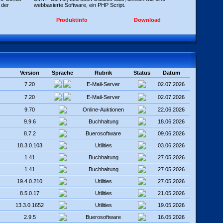
 der
webbasierte Software, ein PHP Script.
Produktinfo
Download
Version
Sprache
Rubrik
Status
Datum
7.20
E-Mail-Server
02.07.2026
7.20
E-Mail-Server
02.07.2026
9.70
Online-Auktionen
22.06.2026
9.9.6
Buchhaltung
18.06.2026
8.7.2
Buerosoftware
09.06.2026
18.3.0.103
Utilities
03.06.2026
1.41
Buchhaltung
27.05.2026
1.41
Buchhaltung
27.05.2026
19.4.0.210
Utilities
27.05.2026
8.5.0.17
Utilities
21.05.2026
13.3.0.1652
Utilities
19.05.2026
2.9.5
Buerosoftware
16.05.2026