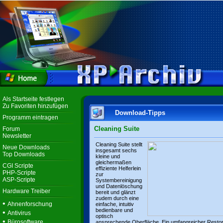
Als Startseite festlegen
Zu Favoriten hinzufügen
Download-Tipps
Programm eintragen
Cleaning Suite
Forum
Newsletter
Cleaning Suite stellt
Neue Downloads
insgesamt sechs
Top Downloads
kleine und
gleichermaßen
CGI Scripte
effiziente Helferlein
PHP-Scripte
zur
ASP-Scripte
Systembereinigung
und Datenlöschung
Hardware Treiber
bereit und glänzt
zudem durch eine
•
Ahnenforschung
einfache, intuitiv
bedienbare und
•
Antivirus
optisch
•
Bürosoftware
ansprechende Oberfläche. Ein umfangreicher Resto