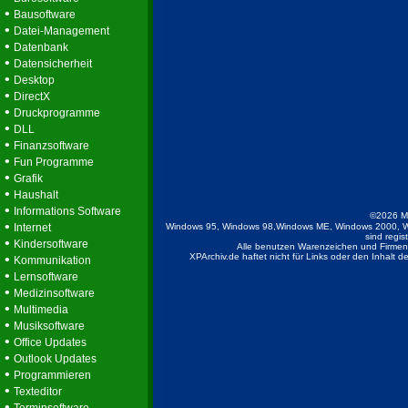
•
Bausoftware
•
Datei-Management
•
Datenbank
•
Datensicherheit
•
Desktop
•
DirectX
•
Druckprogramme
•
DLL
•
Finanzsoftware
•
Fun Programme
•
Grafik
•
Haushalt
•
Informations Software
©2026 M
•
Internet
Windows 95, Windows 98,Windows ME, Windows 2000, W
sind regis
•
Kindersoftware
Alle benutzen Warenzeichen und Firmenb
•
XPArchiv.de haftet nicht für Links oder den Inhalt 
Kommunikation
•
Lernsoftware
•
Medizinsoftware
•
Multimedia
•
Musiksoftware
•
Office Updates
•
Outlook Updates
•
Programmieren
•
Texteditor
•