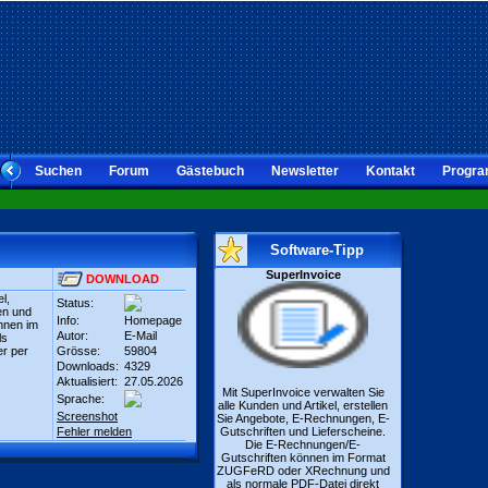
Suchen
Forum
Gästebuch
Newsletter
Kontakt
Progra
Software-Tipp
SuperInvoice
DOWNLOAD
l,
Status:
en und
Info:
Homepage
nnen im
Autor:
E-Mail
ls
er per
Grösse:
59804
Downloads:
4329
Aktualisiert:
27.05.2026
Mit SuperInvoice verwalten Sie
Sprache:
alle Kunden und Artikel, erstellen
Screenshot
Sie Angebote, E-Rechnungen, E-
Fehler melden
Gutschriften und Lieferscheine.
Die E-Rechnungen/E-
Gutschriften können im Format
ZUGFeRD oder XRechnung und
als normale PDF-Datei direkt