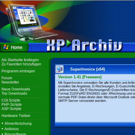
Als Startseite festlegen
Zu Favoriten hinzufügen
SuperInvoice (x64)
Programm eintragen
Version 1.41 (Freeware)
Forum
Newsletter
Mit SuperInvoice verwalten Sie alle Kunden und Artike
erstellen Sie Angebote, E-Rechnungen, E-Gutschrift
Neue Downloads
Lieferscheine. Die E-Rechnungen/E-Gutschriften kö
Top Downloads
Format ZUGFeRD EN16931 oder XRechnung und a
normale PDF-Datei direkt über Microsoft Outlook od
CGI Scripte
SMTP-Server versendet werden.
PHP-Scripte
ASP-Scripte
Hardware Treiber
•
Ahnenforschung
•
Antivirus
•
Bürosoftware