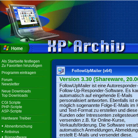
Als Startseite festlegen
Zu Favoriten hinzufügen
FollowUpMailer (x64)
Programm eintragen
Version 3.30 (Shareware, 20.0
Forum
Newsletter
FollowUpMailer ist eine Autoresponder
Follow-Up-Responder-Software. Es ka
Neue Downloads
automatisch auf eingehende E-Mails
Top Downloads
personalisiert antworten. Ebenfalls ist 
CGI Scripte
möglich sogenannte Folge-E-Mails im
PHP-Scripte
und Text-Format zu erstellen und diese
ASP-Scripte
Kunden oder Intressenten zeitgesteuer
Hardware Treiber
versenden z.B. für Online-Kurse,
Verkaufsförderung. Die Software verarb
•
Ahnenforschung
automatisch Anmeldungen, Abmeldung
•
Antivirus
erstellt E-Mails und versendet diese.
•
Bürosoftware