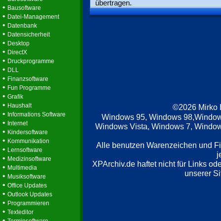
übertragen.
•
Bausoftware
•
Datei-Management
•
Datenbank
•
Datensicherheit
•
Desktop
•
DirectX
•
Druckprogramme
•
DLL
•
Finanzsoftware
•
Fun Programme
•
Grafik
•
Haushalt
©2026 Mirko
•
Informations Software
Windows 95, Windows 98,Window
•
Internet
Windows Vista, Windows 7, Windows
•
Kindersoftware
•
Kommunikation
Alle benutzen Warenzeichen und F
•
Lernsoftware
j
•
Medizinsoftware
XPArchiv.de haftet nicht für Links o
•
Multimedia
unserer Si
•
Musiksoftware
•
Office Updates
•
Outlook Updates
•
Programmieren
•
Texteditor
•