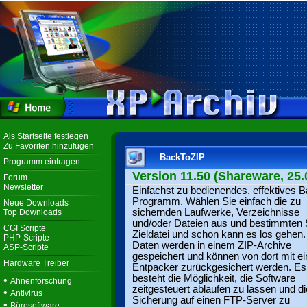
Als Startseite festlegen
Zu Favoriten hinzufügen
BackToZIP
Programm eintragen
Version 11.50 (Shareware, 25.
Forum
Newsletter
Einfachst zu bedienendes, effektives 
Programm. Wählen Sie einfach die zu
Neue Downloads
sichernden Laufwerke, Verzeichnisse
Top Downloads
und/oder Dateien aus und bestimmten 
CGI Scripte
Zieldatei und schon kann es los gehen.
PHP-Scripte
Daten werden in einem ZIP-Archive
ASP-Scripte
gespeichert und können von dort mit e
Hardware Treiber
Entpacker zurückgesichert werden. Es
besteht die Möglichkeit, die Software
•
Ahnenforschung
zeitgesteuert ablaufen zu lassen und di
•
Antivirus
Sicherung auf einen FTP-Server zu
•
Bürosoftware