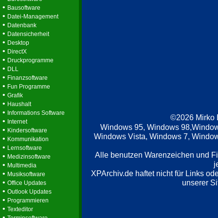
•
Bausoftware
•
Datei-Management
•
Datenbank
•
Datensicherheit
•
Desktop
•
DirectX
•
Druckprogramme
•
DLL
•
Finanzsoftware
•
Fun Programme
•
Grafik
•
Haushalt
•
Informations Software
©2026 Mirko
•
Internet
Windows 95, Windows 98,Window
•
Kindersoftware
Windows Vista, Windows 7, Windows
•
Kommunikation
•
Lernsoftware
Alle benutzen Warenzeichen und F
•
Medizinsoftware
j
•
Multimedia
XPArchiv.de haftet nicht für Links o
•
Musiksoftware
•
unserer Si
Office Updates
•
Outlook Updates
•
Programmieren
•
Texteditor
•