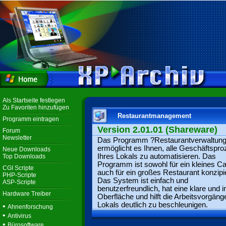
Als Startseite festlegen
Zu Favoriten hinzufügen
Restaurantmanagement
Programm eintragen
Version 2.01.01 (Shareware)
Forum
Newsletter
Das Programm ?Restaurantverwaltun
ermöglicht es Ihnen, alle Geschäftspr
Neue Downloads
Ihres Lokals zu automatisieren. Das
Top Downloads
Programm ist sowohl für ein kleines Ca
CGI Scripte
auch für ein großes Restaurant konzipie
PHP-Scripte
Das System ist einfach und
ASP-Scripte
benutzerfreundlich, hat eine klare und in
Hardware Treiber
Oberfläche und hilft die Arbeitsvorgäng
Lokals deutlich zu beschleunigen.
•
Ahnenforschung
•
Antivirus
•
Bürosoftware