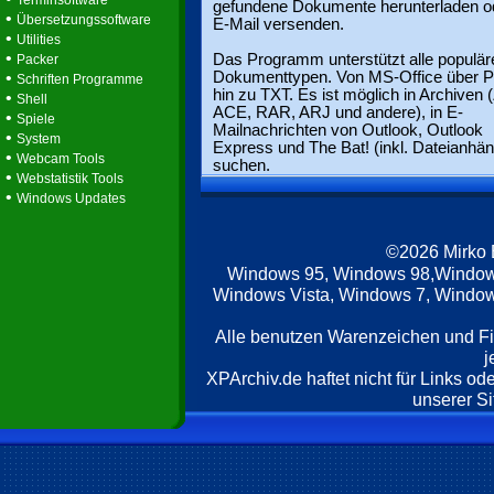
Terminsoftware
gefundene Dokumente herunterladen od
•
Übersetzungssoftware
E-Mail versenden.
•
Utilities
•
Das Programm unterstützt alle populär
Packer
•
Dokumenttypen. Von MS-Office über P
Schriften Programme
hin zu TXT. Es ist möglich in Archiven (
•
Shell
ACE, RAR, ARJ und andere), in E-
•
Spiele
Mailnachrichten von Outlook, Outlook
•
System
Express und The Bat! (inkl. Dateianhä
•
Webcam Tools
suchen.
•
Webstatistik Tools
•
Windows Updates
©2026 Mirko
Windows 95, Windows 98,Window
Windows Vista, Windows 7, Windows
Alle benutzen Warenzeichen und F
j
XPArchiv.de haftet nicht für Links o
unserer Si