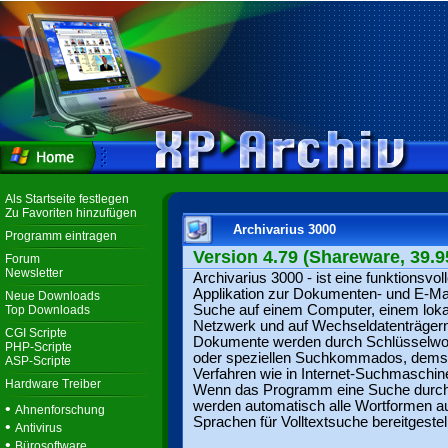
Als Startseite festlegen
Zu Favoriten hinzufügen
Archivarius 3000
Programm eintragen
Version 4.79 (Shareware, 39.9
Forum
Newsletter
Archivarius 3000 - ist eine funktionsvol
Applikation zur Dokumenten- und E-Mai
Neue Downloads
Suche auf einem Computer, einem loka
Top Downloads
Netzwerk und auf Wechseldatenträgern
CGI Scripte
Dokumente werden durch Schlüsselwo
PHP-Scripte
oder speziellen Suchkommados, dems
ASP-Scripte
Verfahren wie in Internet-Suchmaschin
Hardware Treiber
Wenn das Programm eine Suche durchf
werden automatisch alle Wortformen a
•
Ahnenforschung
Sprachen für Volltextsuche bereitgestell
•
Antivirus
•
Bürosoftware