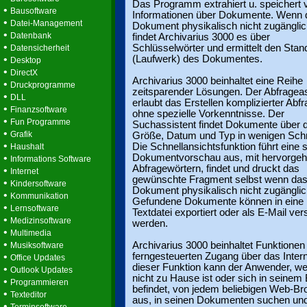
Das Programm extrahiert u. speichert v
•
Bausoftware
Informationen über Dokumente. Wenn 
•
Datei-Management
Dokument physikalisch nicht zugänglich
•
Datenbank
findet Archivarius 3000 es über
•
Schlüsselwörter und ermittelt den Stan
Datensicherheit
•
(Laufwerk) des Dokumentes.
Desktop
•
DirectX
Archivarius 3000 beinhaltet eine Reihe
•
Druckprogramme
zeitsparender Lösungen. Der Abfrageas
•
DLL
erlaubt das Erstellen komplizierter Abf
•
Finanzsoftware
ohne spezielle Vorkenntnisse. Der
•
Fun Programme
Suchassistent findet Dokumente über 
•
Grafik
Größe, Datum und Typ in wenigen Schri
•
Die Schnellansichtsfunktion führt eine 
Haushalt
•
Dokumentvorschau aus, mit hervorge
Informations Software
Abfragewörtern, findet und druckt das
•
Internet
gewünschte Fragment selbst wenn da
•
Kindersoftware
Dokument physikalisch nicht zugänglich
•
Kommunikation
Gefundene Dokumente können in eine
•
Lernsoftware
Textdatei exportiert oder als E-Mail ve
•
Medizinsoftware
werden.
•
Multimedia
•
Archivarius 3000 beinhaltet Funktionen
Musiksoftware
•
ferngesteuerten Zugang über das Intern
Office Updates
dieser Funktion kann der Anwender, we
•
Outlook Updates
nicht zu Hause ist oder sich in seinem
•
Programmieren
befindet, von jedem beliebigen Web-B
•
Texteditor
aus, in seinen Dokumenten suchen un
•